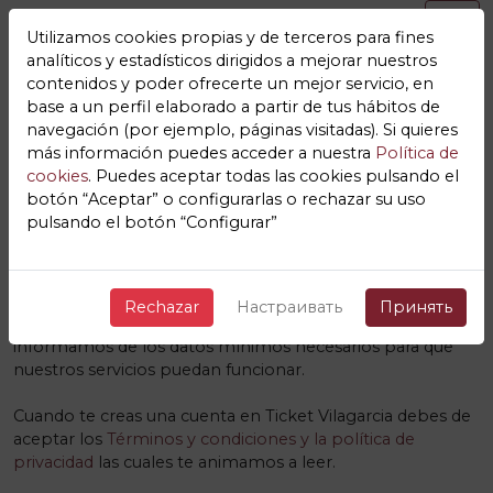
Utilizamos cookies propias y de terceros para fines
analíticos y estadísticos dirigidos a mejorar nuestros
contenidos y poder ofrecerte un mejor servicio, en
base a un perfil elaborado a partir de tus hábitos de
navegación (por ejemplo, páginas visitadas). Si quieres
Los datos mínimos para la
más información puedes acceder a nuestra
Política de
cookies
. Puedes aceptar todas las cookies pulsando el
correcta prestación de los
botón “Aceptar” o configurarlas o rechazar su uso
pulsando el botón “Configurar”
servicios
Ticket Vilagarcia
Nos gusta la transparencia y que nuestros usuarios y sus
Rechazar
Настраивать
Принять
datos se encuentren protegidos, es por ello que
informamos de los datos mínimos necesarios para que
nuestros servicios puedan funcionar.
Cuando te creas una cuenta en Ticket Vilagarcia debes de
aceptar los
Términos y condiciones y la política de
privacidad
las cuales te animamos a leer.