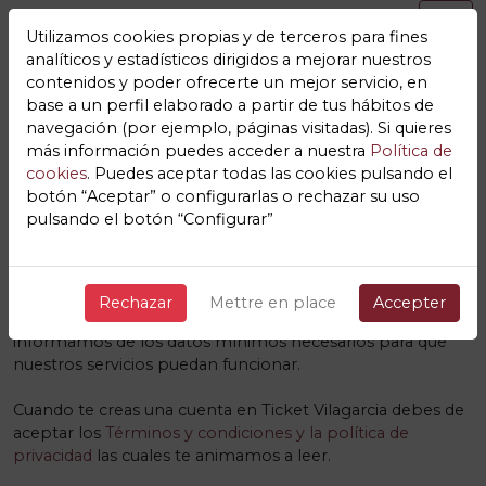
Utilizamos cookies propias y de terceros para fines
analíticos y estadísticos dirigidos a mejorar nuestros
contenidos y poder ofrecerte un mejor servicio, en
base a un perfil elaborado a partir de tus hábitos de
navegación (por ejemplo, páginas visitadas). Si quieres
Los datos mínimos para la
más información puedes acceder a nuestra
Política de
cookies
. Puedes aceptar todas las cookies pulsando el
correcta prestación de los
botón “Aceptar” o configurarlas o rechazar su uso
pulsando el botón “Configurar”
servicios
Ticket Vilagarcia
Nos gusta la transparencia y que nuestros usuarios y sus
Rechazar
Mettre en place
Accepter
datos se encuentren protegidos, es por ello que
informamos de los datos mínimos necesarios para que
nuestros servicios puedan funcionar.
Cuando te creas una cuenta en Ticket Vilagarcia debes de
aceptar los
Términos y condiciones y la política de
privacidad
las cuales te animamos a leer.