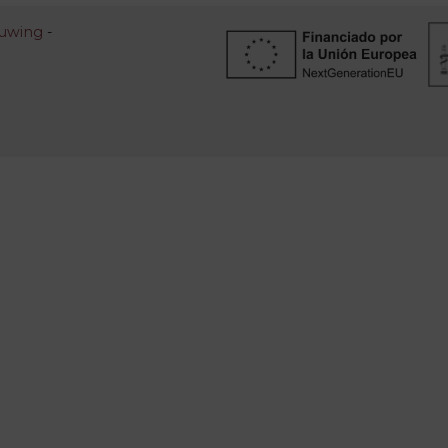
huwing
-