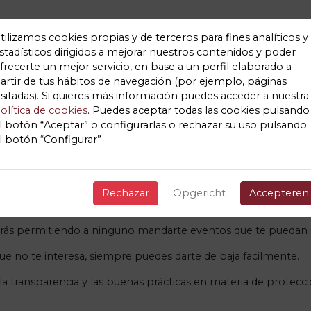
DE ENTRADAS E RESERVAS
tilizamos cookies propias y de terceros para fines analíticos y
stadísticos dirigidos a mejorar nuestros contenidos y poder
frecerte un mejor servicio, en base a un perfil elaborado a
artir de tus hábitos de navegación (por ejemplo, páginas
ficaciones de eventos relacio
isitadas). Si quieres más información puedes acceder a nuestra
olítica de cookies
. Puedes aceptar todas las cookies pulsando
Ticket Vilagarcia
l botón “Aceptar” o configurarlas o rechazar su uso pulsando
l botón “Configurar”
con las entradas adquiridas de los organizadores o Ticket Vila
do la entrada como Ticket Vilagarcia pueden mandarte eventos 
Rechazar
Opgericht
Accepteren
e eventos de Ticket Vilagarcia tengan tus datos, sino solo aque
tarás permitiendo a ninguno mandarte eventos que te puedan i
ue no te interesa, siempre puedes darte de baja facilmente.
la transparencia y las buenas prácticas en materia de protec