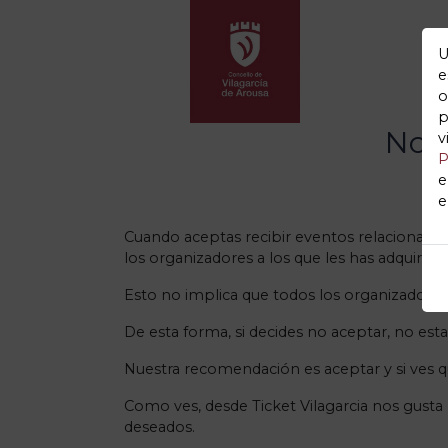
PLATAFORMA 
U
e
o
p
Noti
v
P
e
e
Cuando aceptas recibir eventos relacionados 
los organizadores a los que les has adquiri
Esto no implica que todos los organizadores d
De esta forma, si decides no aceptar, no es
Nuestra recomendación es aceptar y si ves q
Como ves, desde Ticket Vilagarcia nos gusta 
deseados.