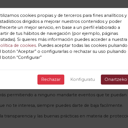
DE ENTRADAS E RESERVAS
tilizamos cookies propias y de terceros para fines analíticos y
stadísticos dirigidos a mejorar nuestros contenidos y poder
frecerte un mejor servicio, en base a un perfil elaborado a
artir de tus hábitos de navegación (por ejemplo, páginas
ficaciones de eventos relacio
isitadas). Si quieres más información puedes acceder a nuestra
olítica de cookies
. Puedes aceptar todas las cookies pulsando
Ticket Vilagarcia
l botón “Aceptar” o configurarlas o rechazar su uso pulsando
l botón “Configurar”
con las entradas adquiridas de los organizadores o Ticket Vila
do la entrada como Ticket Vilagarcia pueden mandarte eventos 
Rechazar
Konfiguratu
Onartzeko
e eventos de Ticket Vilagarcia tengan tus datos, sino solo aque
tarás permitiendo a ninguno mandarte eventos que te puedan i
ue no te interesa, siempre puedes darte de baja facilmente.
la transparencia y las buenas prácticas en materia de protec