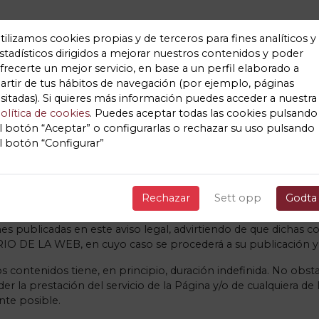
DE ENTRADAS E RESERVAS
tilizamos cookies propias y de terceros para fines analíticos y
stadísticos dirigidos a mejorar nuestros contenidos y poder
frecerte un mejor servicio, en base a un perfil elaborado a
artir de tus hábitos de navegación (por ejemplo, páginas
AVISO LEGAL
Ticket Vilagarci
isitadas). Si quieres más información puedes acceder a nuestra
olítica de cookies
. Puedes aceptar todas las cookies pulsando
l botón “Aceptar” o configurarlas o rechazar su uso pulsando
l botón “Configurar”
zación del sitio web del que es titular Concello de Vilagarcía 
Rechazar
Sett opp
Godta
ARIO DE LA WEB le atribuye la condición de USUARIO del mis
nes publicadas en este aviso legal, advirtiendo de que dichas 
RIO DE LA WEB, en cuyo caso se procederá a su publicación y 
e los contenidos tiene, en principio, duración indefinida. No
r la prestación del servicio de la Página y/o de cualquiera 
nte posible.