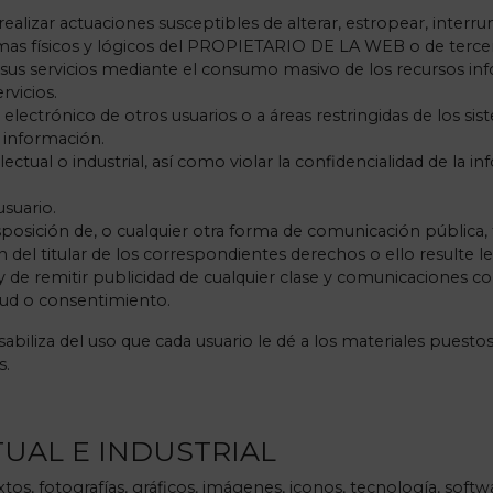
 realizar actuaciones susceptibles de alterar, estropear, inter
mas físicos y lógicos del PROPIETARIO DE LA WEB o de tercer
a sus servicios mediante el consumo masivo de los recursos inf
vicios.
o electrónico de otros usuarios o a áreas restringidas de los
r información.
lectual o industrial, así como violar la confidencialidad de 
usuario.
disposición de, o cualquier otra forma de comunicación pública,
 del titular de los correspondientes derechos o ello resulte 
 y de remitir publicidad de cualquier clase y comunicaciones co
itud o consentimiento.
za del uso que cada usuario le dé a los materiales puestos a 
s.
TUAL E INDUSTRIAL
os, fotografías, gráficos, imágenes, iconos, tecnología, softw