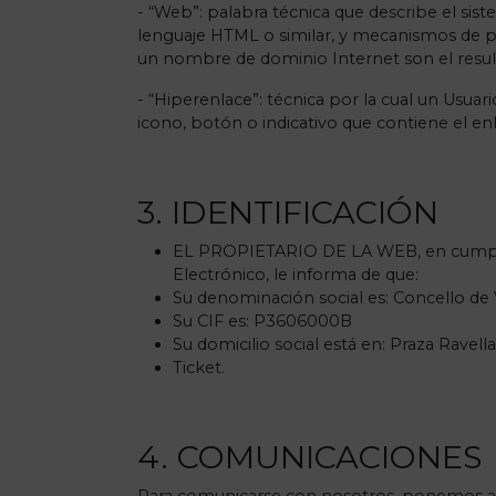
- “Web”: palabra técnica que describe el sis
lenguaje HTML o similar, y mecanismos de pro
un nombre de dominio Internet son el resulta
- “Hiperenlace”: técnica por la cual un Usua
icono, botón o indicativo que contiene el en
3. IDENTIFICACIÓN
EL PROPIETARIO DE LA WEB, en cumplimie
Electrónico, le informa de que:
Su denominación social es: Concello de 
Su CIF es: P3606000B
Su domicilio social está en: Praza Ravell
Ticket.
4. COMUNICACIONES