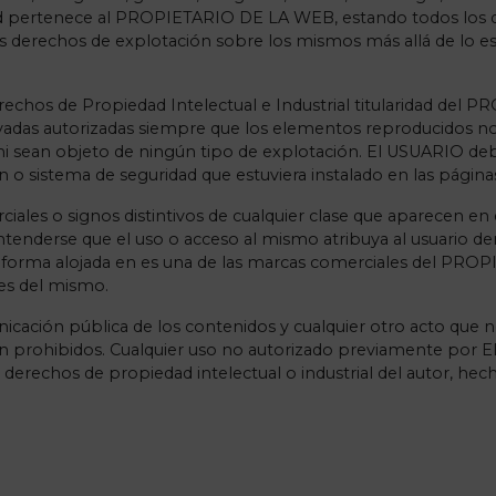
ad pertenece al PROPIETARIO DE LA WEB, estando todos los d
s derechos de explotación sobre los mismos más allá de lo es
echos de Propiedad Intelectual e Industrial titularidad del 
rivadas autorizadas siempre que los elementos reproducidos no
 ni sean objeto de ningún tipo de explotación. El USUARIO debe
ón o sistema de seguridad que estuviera instalado en las pá
ales o signos distintivos de cualquier clase que aparecen en 
nderse que el uso o acceso al mismo atribuya al usuario de
lataforma alojada en es una de las marcas comerciales del PR
es del mismo.
unicación pública de los contenidos y cualquier otro acto que
edan prohibidos. Cualquier uso no autorizado previamente p
erechos de propiedad intelectual o industrial del autor, hech