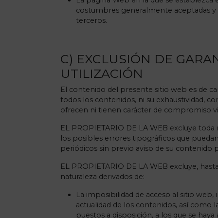
La página Web en la que se establezca el
costumbres generalmente aceptadas y a
terceros.
C) EXCLUSIÓN DE GARAN
UTILIZACIÓN
El contenido del presente sitio web es de ca
todos los contenidos, ni su exhaustividad, cor
ofrecen ni tienen carácter de compromiso vi
EL PROPIETARIO DE LA WEB excluye toda res
los posibles errores tipográficos que pueda
periódicos sin previo aviso de su contenido 
EL PROPIETARIO DE LA WEB excluye, hasta do
naturaleza derivados de:
La imposibilidad de acceso al sitio web, 
actualidad de los contenidos, así como l
puestos a disposición, a los que se haya 