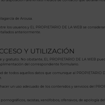
u disposición diferentes medios de contacto que detallamos 
ilagarcía de Arousa.
ntre los usuarios y EL PROPIETARIO DE LA WEB se considerarán
detallados anteriormente.
CCESO Y UTILIZACIÓN
ibre y gratuito. No obstante, EL PROPIETARIO DE LA WEB puede
umplimentación del correspondiente formulario.
alidad de todos aquellos datos que comunique al PROPIETARIO 
e.
acer un uso adecuado de los contenidos y servicios del P
, pornográficos, racistas, xenófobos, ofensivos, de apología del