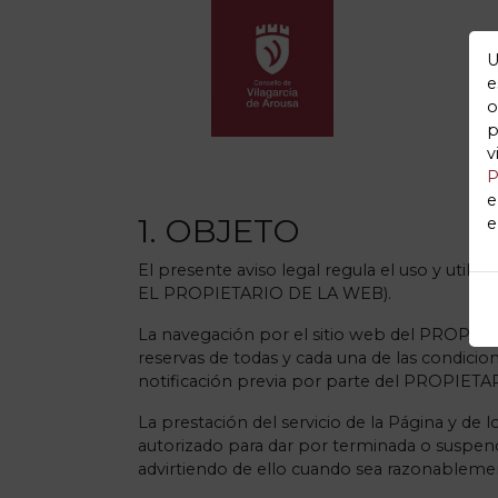
PLATAFORMA 
U
e
o
p
v
P
e
1. OBJETO
e
El presente aviso legal regula el uso y utili
EL PROPIETARIO DE LA WEB).
La navegación por el sitio web del PROPIET
reservas de todas y cada una de las condicio
notificación previa por parte del PROPIETA
La prestación del servicio de la Página y d
autorizado para dar por terminada o suspende
advirtiendo de ello cuando sea razonableme