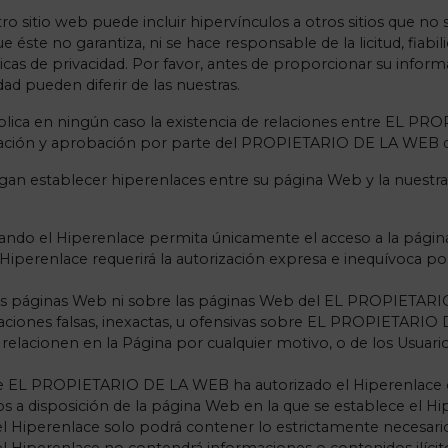
tro sitio web puede incluir hipervínculos a otros sitios que 
 no garantiza, ni se hace responsable de la licitud, fiabilidad
icas de privacidad. Por favor, antes de proporcionar su inform
ad pueden diferir de las nuestras.
plica en ningún caso la existencia de relaciones entre EL PR
eptación y aprobación por parte del PROPIETARIO DE LA WEB de
an establecer hiperenlaces entre su página Web y la nuestra,
uando el Hiperenlace permita únicamente el acceso a la página
 Hiperenlace requerirá la autorización expresa e inequívoca 
 las páginas Web ni sobre las páginas Web del EL PROPIETA
caciones falsas, inexactas, u ofensivas sobre EL PROPIETARIO
relacionen en la Página por cualquier motivo, o de los Usuari
que EL PROPIETARIO DE LA WEB ha autorizado el Hiperenlace 
s a disposición de la página Web en la que se establece el Hi
l Hiperenlace solo podrá contener lo estrictamente necesario 