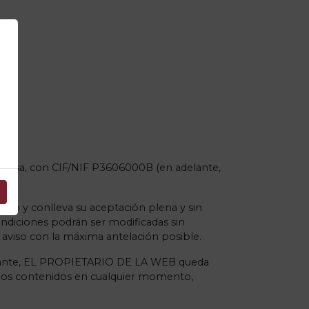
Logg Inn
Hente Billetter
Bokmål
a
de Arousa, con CIF/NIF P3606000B (en adelante,
mo y conlleva su aceptación plena y sin
condiciones podrán ser modificadas sin
aviso con la máxima antelación posible.
 obstante, EL PROPIETARIO DE LA WEB queda
de los contenidos en cualquier momento,