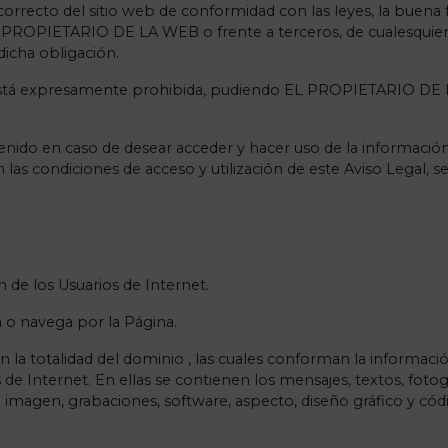
orrecto del sitio web de conformidad con las leyes, la buena fe,
l PROPIETARIO DE LA WEB o frente a terceros, de cualesquiera
icha obligación.
ada está expresamente prohibida, pudiendo EL PROPIETARIO DE 
do en caso de desear acceder y hacer uso de la información y 
las condiciones de acceso y utilización de este Aviso Legal, se 
n de los Usuarios de Internet.
iza o navega por la Página.
la totalidad del dominio , las cuales conforman la información
de Internet. En ellas se contienen los mensajes, textos, fotogra
/o imagen, grabaciones, software, aspecto, diseño gráfico y cód