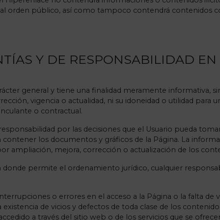
 Hiperenlace no contendrá informaciones o contenidos ilícitos
l orden público, así como tampoco contendrá contenidos con
TÍAS Y DE RESPONSABILIDAD EN 
rácter general y tiene una finalidad meramente informativa, s
rección, vigencia o actualidad, ni su idoneidad o utilidad para
nculante o contractual.
ponsabilidad por las decisiones que el Usuario pueda tomar
n contener los documentos y gráficos de la Página. La inform
por ampliación, mejora, corrección o actualización de los cont
nde permite el ordenamiento jurídico, cualquier responsabil
interrupciones o errores en el acceso a la Página o la falta de v
a existencia de vicios y defectos de toda clase de los contenid
accedido a través del sitio web o de los servicios que se ofrece