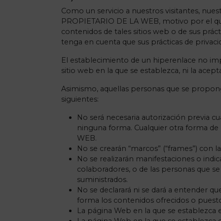
Como un servicio a nuestros visitantes, nues
PROPIETARIO DE LA WEB, motivo por el que éste
contenidos de tales sitios web o de sus práct
tenga en cuenta que sus prácticas de privacid
El establecimiento de un hiperenlace no im
sitio web en la que se establezca, ni la ac
Asimismo, aquellas personas que se propong
siguientes:
No será necesaria autorización previa c
ninguna forma. Cualquier otra forma de
WEB.
No se crearán “marcos” (“frames”) con
No se realizarán manifestaciones o indi
colaboradores, o de las personas que se 
suministrados.
No se declarará ni se dará a entender 
forma los contenidos ofrecidos o puesto
La página Web en la que se establezca e