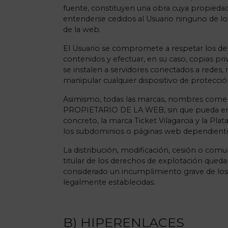
fuente, constituyen una obra cuya propied
entenderse cedidos al Usuario ninguno de lo
de la web.
El Usuario se compromete a respetar los der
contenidos y efectuar, en su caso, copias p
se instalen a servidores conectados a redes,
manipular cualquier dispositivo de protecci
Asimismo, todas las marcas, nombres comerci
PROPIETARIO DE LA WEB, sin que pueda ente
concreto, la marca Ticket Vilagarcia y la P
los subdominios o páginas web dependient
La distribución, modificación, cesión o com
titular de los derechos de explotación qu
considerado un incumplimiento grave de los d
legalmente establecidas.
B) HIPERENLACES