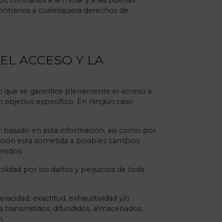
, contrarios a la moral y a las buenas
trarios a cualesquiera derechos de
EL ACCESO Y LA
in que se garantice plenamente el acceso a
 un objetivo específico. En ningún caso
 basado en esta información, así como por
ación está sometida a posibles cambios
enidos.
idad por los daños y perjuicios de toda
eracidad, exactitud, exhaustividad y/o
os transmitidos, difundidos, almacenados,
n.