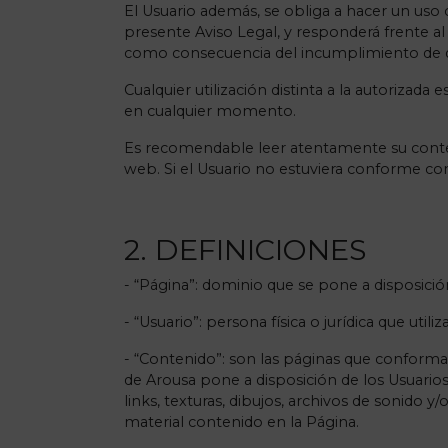
El Usuario además, se obliga a hacer un uso c
presente Aviso Legal, y responderá frente a
como consecuencia del incumplimiento de d
Cualquier utilización distinta a la autoriz
en cualquier momento.
Es recomendable leer atentamente su conteni
web. Si el Usuario no estuviera conforme con 
2. DEFINICIONES
- “Página”: dominio que se pone a disposició
- “Usuario”: persona física o jurídica que util
- “Contenido”: son las páginas que conforman 
de Arousa pone a disposición de los Usuarios 
links, texturas, dibujos, archivos de sonido y
material contenido en la Página.