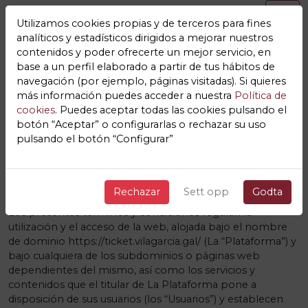
Utilizamos cookies propias y de terceros para fines
analíticos y estadísticos dirigidos a mejorar nuestros
contenidos y poder ofrecerte un mejor servicio, en
base a un perfil elaborado a partir de tus hábitos de
navegación (por ejemplo, páginas visitadas). Si quieres
TÉRMINOS Y
más información puedes acceder a nuestra
Política de
cookies
. Puedes aceptar todas las cookies pulsando el
CONDICIONES
Ticket
botón “Aceptar” o configurarlas o rechazar su uso
pulsando el botón “Configurar”
Vilagarcia
1. INFORMACIÓN GENERAL
Rechazar
Sett opp
Godta
Los presentes términos y condiciones regulan la
utilización y el acceso de la web, alojada bajo el nombre
de dominio https://ticket.vilagarcia.gal/ (La “Plataforma”) y
bajo cualquiera de los subdominios o páginas web
dependientes del mismo, así como los servicios y
contenidos que el titular de La Plataforma pone a
disposición de sus usuarios (los “Usuarios”) y establecen